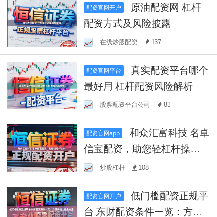
原油配资网 杠杆
配资官网开户
配资方式及风险披露
在线炒股配资
137
真实配资平台哪个
配资官网平台
最好用 杠杆配资风险解析
股票配资平台公司
83
和众汇富科技 名卓
配资官网app
信宝配资，助您轻杠杆操
作！
炒股杠杆
108
低门槛配资正规平
配资官网开户
台 东财配资条件一览：方便