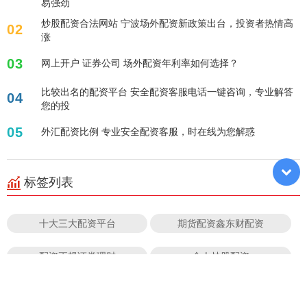
易强劲
炒股配资合法网站 宁波场外配资新政策出台，投资者热情高
02
涨
03
网上开户 证券公司 场外配资年利率如何选择？
比较出名的配资平台 安全配资客服电话一键咨询，专业解答
04
您的投
05
外汇配资比例 专业安全配资客服，时在线为您解惑
标签列表
十大三大配资平台
期货配资鑫东财配资
配资正规证券理财
个人炒股配资
炒股10倍杠杆合法吗
炒股融资好吗