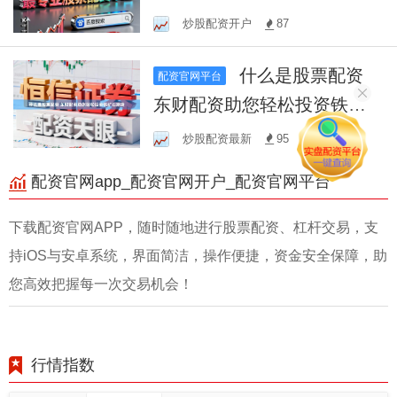
快捷，资金充足，服务优
炒股配资开户
87
质。
什么是股票配资
配资官网平台
东财配资助您轻松投资铁矿
石期货
炒股配资最新
95
配资官网app_配资官网开户_配资官网平台
下载配资官网APP，随时随地进行股票配资、杠杆交易，支
持iOS与安卓系统，界面简洁，操作便捷，资金安全保障，助
您高效把握每一次交易机会！
行情指数